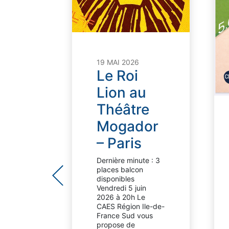
19 MAI 2026
Le Roi
2025
ET
Lion au
Théâtre
NSE
Mogador
A
– Paris
Dernière minute : 3
IRE
places balcon
TCH
disponibles
ER
Vendredi 5 juin
BONS
2026 à 20h Le
CAES Région Ile-de-
France Sud vous
us
propose de