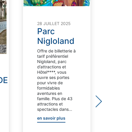
02 MA
28 JUILLET 2025
We
Parc
en
Nigloland
dé
Offre de billetterie à
au
tarif préférentiel
Nigloland, parc
Fes
d’attractions et
Hôtel****, vous
Mo
ouvre ses portes
DE
pour vivre de
de
formidables
aventures en
Thé
famille. Plus de 43
de
attractions et
spectacles dans...
Mar
en savoir plus
Cha