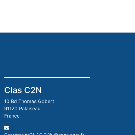
Clas C2N
10 Bd Thomas Gobert
91120 Palaiseau
France
SecretariatCLAS.C2N@caes.cnrs.fr