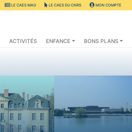
LE CAES MAG
LE CAES DU CNRS
MON COMPTE
S
ACTIVITÉS
ENFANCE
BONS PLANS