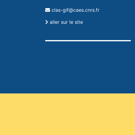
clas-gif@caes.cnrs.fr
aller sur le site