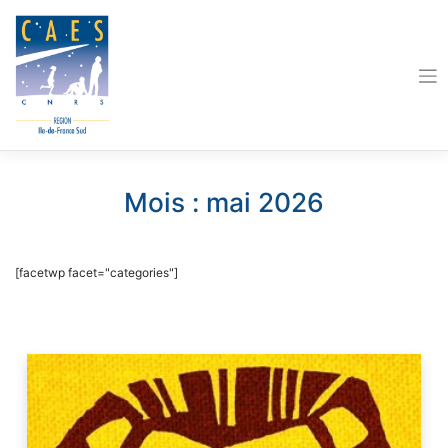
Skip
to
content
Mois :
mai 2026
[facetwp facet="categories"]