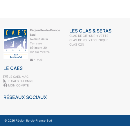
LES CLAS & SERAS
Région Ile-de-France
Sud
CLAS DE GIF-SUR-YVETTE
Avenue de la
CLAS DE POLYTECHNIQUE
Terrasse
CLAS C2N
bâtiment 20
Gif sur Yvette
e-mail
LE CAES
LE CAES MAG
LE CAES DU CNRS
MON COMPTE
RÉSEAUX SOCIAUX
© 2026
Région Ile-de-France Sud