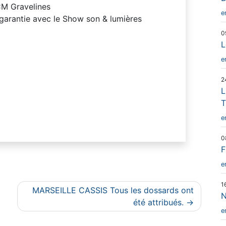
CM Gravelines
e
garantie avec le Show son & lumières
0
L
e
2
L
T
e
0
F
e
1
MARSEILLE CASSIS Tous les dossards ont
N
été attribués.
e