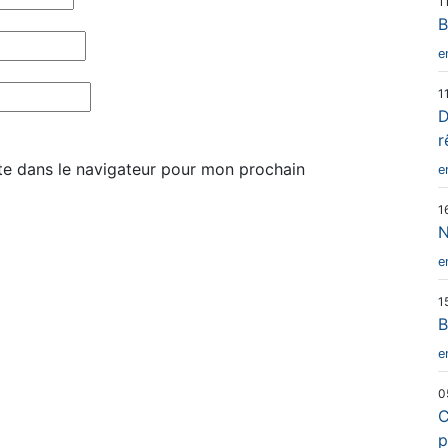
1
B
e
1
D
r
te dans le navigateur pour mon prochain
e
1
N
e
1
B
e
0
C
p