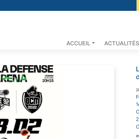
ACCUEIL
ACTUALITÉ
L
2
F
1
O
2
C
e