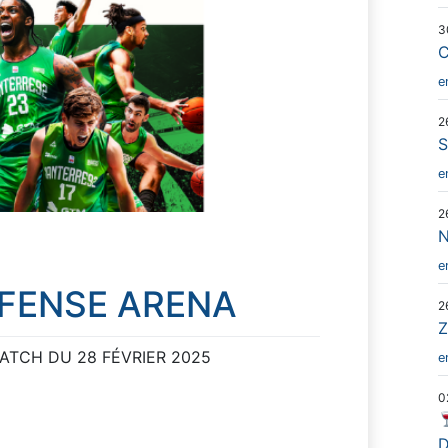
3
C
e
2
S
e
2
N
e
ÉFENSE ARENA
2
Z
ATCH DU 28 FÉVRIER 2025
e
0
D